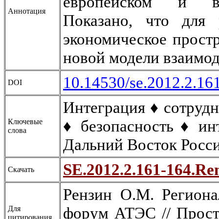
европейском и вос
Аннотация
Показано, что для 
экономическое прост
новой модели взаимо
10.14530/se.2012.2.16
DOI
Интеграция ♦ сотрудн
♦ безопасность ♦ и
Ключевые
слова
Дальний Восток Росс
SE.2012.2.161-164.Ren
Скачать
Рензин О.М. Региона
форум АТЭС // Прост
Для
цитирования