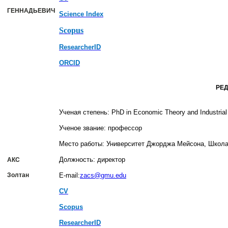
ГЕННАДЬЕВИЧ
Sсience Index
Scopus
ResearcherID
ORCID
РЕ
Ученая степень:
PhD in Economic Theory and Industrial
Ученое звание:
профессор
Место работы: Университет Джорджа Мейсона, Школа
Должность: директор
АКС
Золтан
E-mail:
zacs@gmu.edu
CV
Scopus
ResearcherID