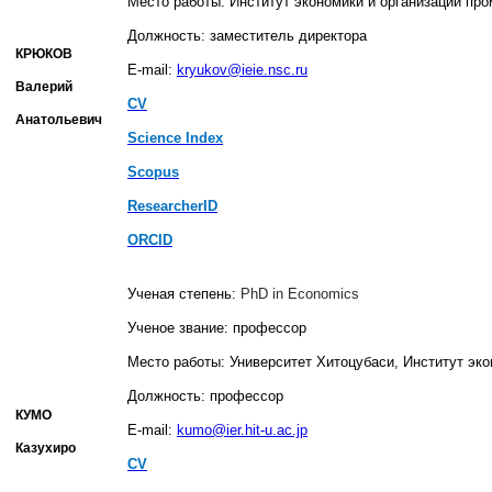
Место работы: Институт экономики и организации пр
Должность: заместитель директора
КРЮКОВ
E-mail:
kryukov@ieie.nsc.ru
Валерий
CV
Анатольевич
Sсience Index
Scopus
ResearcherID
ORCID
Ученая степень:
PhD
in
Economics
Ученое звание:
профессор
Место работы: Университет Хитоцубаси, Институт эко
Должность:
профессор
КУМО
E
-
mail
:
kumo@ier.hit-u.ac.jp
Казухиро
CV