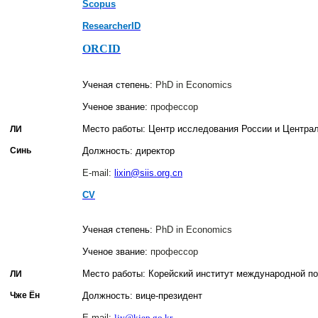
Scopus
ResearcherID
ORCID
Ученая степень:
PhD in Economics
Ученое звание:
профессор
Место работы: Центр исследования России и Центра
ЛИ
Синь
Должность: директор
E-mail:
lixin@siis.org.cn
CV
Ученая степень:
PhD in Economics
Ученое звание:
профессор
Место работы: Корейский институт международной по
ЛИ
Чже Ён
Должность: вице-президент
E-mail:
ljy@kiep.go.kr