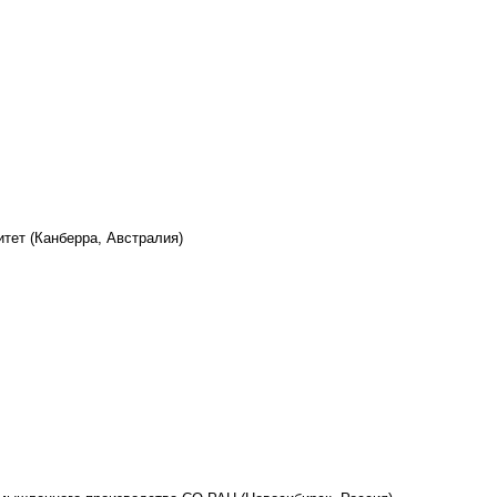
итет
(Канберра, Австралия)