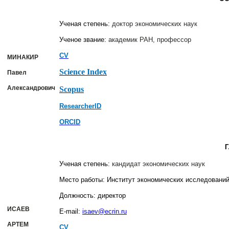
Ученая степень:
доктор экономических наук
Ученое звание:
академик РАН, профессор
CV
МИНАКИР
Sсience Index
Павел
Александрович
Scopus
ResearcherID
ORCID
Ученая степень:
кандидат экономических наук
Место работы: Институт экономических исследовани
Должность: директор
ИСАЕВ
E-mail:
isaev
@ecrin.ru
АРТЕМ
CV