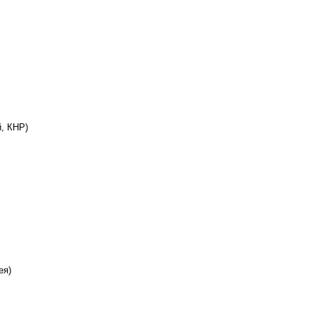
, КНР)
ея)