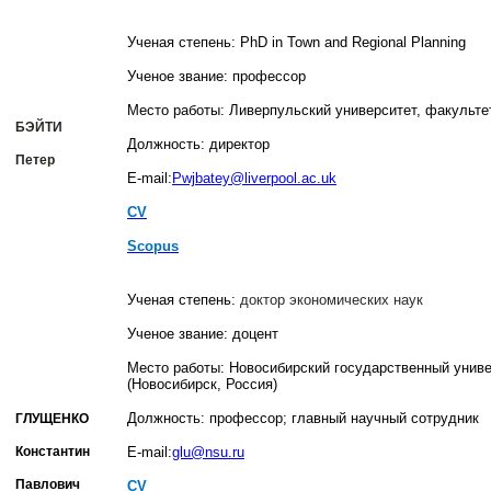
Ученая степень:
PhD in Town and Regional Planning
Ученое звание:
профессор
Место работы: Ливерпульский университет, факульте
БЭЙТИ
Должность: директор
Петер
E-mail:
Pwjbatey@liverpool.ac.uk
CV
Scopus
Ученая степень:
доктор экономических наук
Ученое звание: доцент
Место работы: Новосибирский государственный униве
(Новосибирск, Россия)
Должность: профессор; главный научный сотрудник
ГЛУЩЕНКО
Константин
E
-
mail
:
glu
@
nsu
.
ru
Павлович
CV