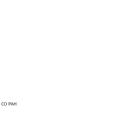
а СО РАН