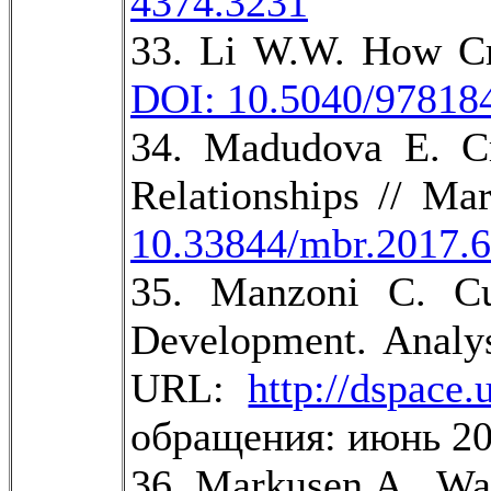
4374.3231
33. Li W.W. How Cr
DOI: 10.5040/97818
34. Madudova E. Cr
Relationships // Ma
10.33844/mbr.2017.
35. Manzoni C. Cu
Development. Analys
URL:
http://dspace
обращения: июнь 20
36. Markusen A., Wa