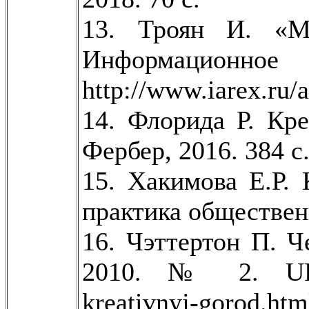
13. Троян И. «Мя
Информацион
http://www.iarex.ru/
14. Флорида Р. Кр
Фербер, 2016. 384 с
15. Хакимова Е.Р.
практика общественн
16. Чэттертон П. 
2010. № 2. URL: h
kreativnyj-gorod.ht