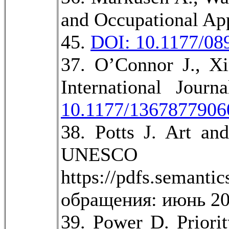
and Occupational App
45.
DOI: 10.1177/0
37. O’Connor J., Xi
International Jour
10.1177/1367877906
38. Potts J. Art an
UNESCO 
https://pdfs.seman
обращения: июнь 20
39. Power D. Priori