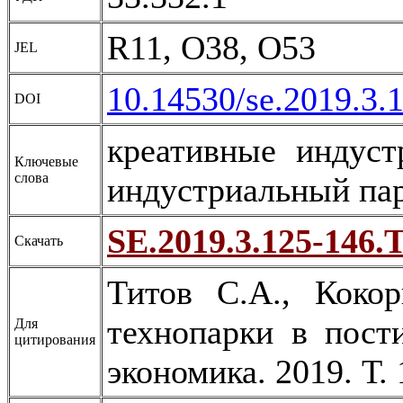
R11, O38, O53
JEL
10.14530/se.2019.3.
DOI
креативные индус
Ключевые
слова
индустриальный пар
SE.2019.3.125-146.T
Скачать
Титов С.А., Коко
технопарки в пост
Для
цитирования
экономика. 2019. Т.