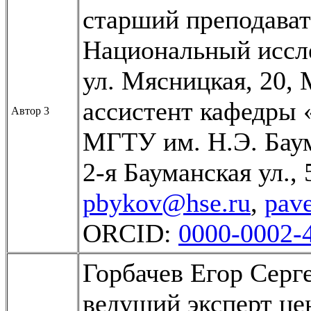
старший преподава
Национальный иссл
ул. Мясницкая, 20, 
ассистент кафедры
Автор 3
МГТУ им. Н.Э. Бау
2-я Бауманская ул., 
pbykov@hse.ru
,
pav
ORCID:
0000-0002-
Горбачев Егор Серг
ведущий эксперт це