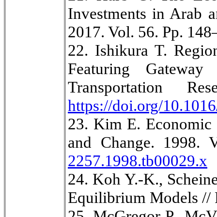
Investments in Arab a
2017. Vol. 56. Pp. 14
22. Ishikura T. Regio
Featuring Gateway
Transportation R
https://doi.org/10.1016
23. Kim E. Economic G
and Change. 1998. V
2257.1998.tb00029.x
24. Koh Y.-K., Schein
Equilibrium Models // 
25. McGregor P., McVi