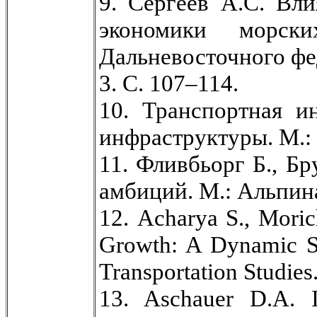
9. Сергеев А.С. Вли
экономики морски
Дальневосточного фе
3. С. 107–114.
10. Транспортная и
инфраструктуры. М.: 
11. Фливбьорг Б., Б
амбиций. М.: Альпина
12. Acharya S., Morich
Growth: A Dynamic Sim
Transportation Studies.
13. Aschauer D.A. I