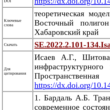
https://dx.doi.org/10.
DOI
теоретическая моде
Восточный полиго
Ключевые
слова
Хабаровский край
SE.2022.2.101-134.Is
Скачать
Исаев А.Г., Шитов
инфраструктурного
Для
цитирования
Пространственн
https://dx.doi.org/10.
1. Бардаль А.Б. Тра
современное состоян