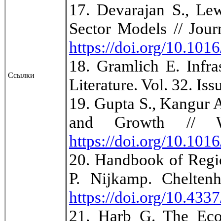
17. Devarajan S., Le
Sector Models // Jour
https://doi.org/10.10
18. Gramlich E. Infra
Ссылки
Literature. Vol. 32. Is
19. Gupta S., Kangur A
and Growth // W
https://doi.org/10.101
20. Handbook of Regio
P. Nijkamp. Chelten
https://doi.org/10.43
21. Harb G. The Eco