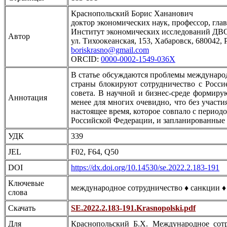
Краснопольский Борис Хананович
доктор экономических наук, профессор, гл
Институт экономических исследований ДВ
Автор
ул. Тихоокеанская, 153, Хабаровск, 680042,
boriskrasno@gmail.com
ORCID:
0000-0002-1549-036X
В статье обсуждаются проблемы международ
страны блокируют сотрудничество с Росси
совета. В научной и бизнес-среде формиру
Аннотация
менее для многих очевидно, что без участи
настоящее время, которое совпало с период
Российской Федерации, и запланированные 
УДК
339
JEL
F02, F64, Q50
DOI
https://dx.doi.org/10.14530/se.2022.2.183-191
Ключевые
международное сотрудничество ♦ санкции ♦ 
слова
Скачать
SE.2022.2.183-191.Krasnopolski.pdf
Для
Краснопольский Б.Х. Международное сотр