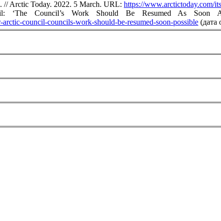
.0. // Arctic Today. 2022. 5 March. URL:
https://www.arctictoday.com/it
ncil: ‘The Council’s Work Should Be Resumed As Soon 
-arctic-council-councils-work-should-be-resumed-soon-possible
(дата 