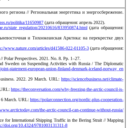
го региона // Региональная энергетика и энергосбережение.
/tass.ru/politika/11650987
(дата обращения: апрель 2022).
ime.ru/state_regulation/20210616/833950874.html
(дата обращения:
невосточная и Тихоокеанская Арктика: на перекрестке двух
ps://www.nature.com/articles/d41586-022-01105-3
(дата обращения:
/ Polar Perspectives. 2021. No. 8. Pp. 1–27.
nd Sweden on Suspending Activities with Russia / The Diplomatic
n-joint-statement-european-union-finland-denmark-iceland-norway_en
e Business. 2022. 29 March. URL:
https://sciencebusiness.net/climate-
. URL:
https://theconversation.com/why-freezing-the-arctic-council-is-
2. 6 March. URL:
https://polarconnection.org/nordic-plus-cooperation-
/www.arctictoday.com/the-arctic-council-can-continue-without-russia/
for International Shipping Traffic in the Bering Strait // Mapping
s://doi.org/10.4324/9781003131311-8