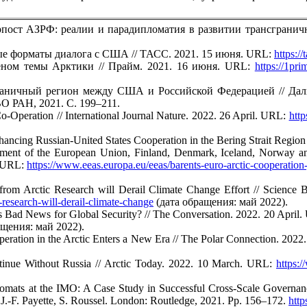
пост АЗРФ: реалии и парадипломатия в развитии трансгранично
вые форматы диалога с США // ТАСС. 2021. 15 июня. URL:
https:/
деном темы Арктики // Прайм. 2021. 16 июня. URL:
https://1pr
раничный регион между США и Российской Федерацией // Даль
О РАН, 2021. С. 199–211.
o-Operation // International Journal Nature. 2022. 26 April. URL:
htt
ncing Russian-United States Cooperation in the Bering Strait Region /
atement of the European Union, Finland, Denmark, Iceland, Norway a
. URL:
https://www.eeas.europa.eu/eeas/barents-euro-arctic-cooperatio
a from Arctic Research will Derail Climate Change Effort // Scienc
-research-will-derail-climate-change
(дата обращения: май 2022).
Is Bad News for Global Security? // The Conversation. 2022. 20 April
щения: май 2022).
peration in the Arctic Enters a New Era // The Polar Connection. 202
tinue Without Russia // Arctic Today. 2022. 10 March. URL:
https:/
mats at the IMO: A Case Study in Successful Cross-Scale Governance 
 J.-F. Payette, S. Roussel. London: Routledge, 2021. Pp. 156–172.
http