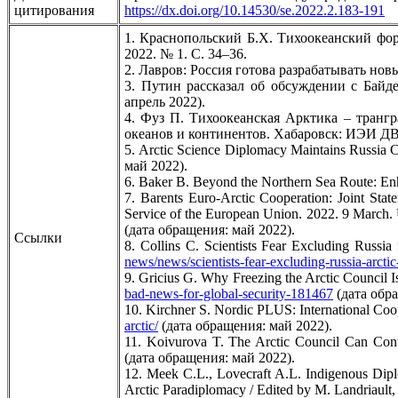
цитирования
https://dx.doi.org/10.14530/se.2022.2.183-191
1. Краснопольский Б.Х. Тихоокеанский фор
2022. № 1. С. 34–36.
2. Лавров: Россия готова разрабатывать но
3. Путин рассказал об обсуждении с Бай
апрель 2022).
4. Фуз П. Тихоокеанская Арктика – транг
океанов и континентов. Хабаровск: ИЭИ ДВ
5. Arctic Science Diplomacy Maintains Russia C
май 2022).
6. Baker B. Beyond the Northern Sea Route: Enha
7. Barents Euro-Arctic Cooperation: Joint St
Service of the European Union. 2022. 9 March
(дата обращения: май 2022).
Ссылки
8. Collins C. Scientists Fear Excluding Russi
news/news/scientists-fear-excluding-russia-arctic
9. Gricius G. Why Freezing the Arctic Council 
bad-news-for-global-security-181467
(дата обра
10. Kirchner S. Nordic PLUS: International Coo
arctic/
(дата обращения: май 2022).
11. Koivurova T. The Arctic Council Can Con
(дата обращения: май 2022).
12. Meek C.L., Lovecraft A.L. Indigenous Diplo
Arctic Paradiplomacy / Edited by M. Landriault,