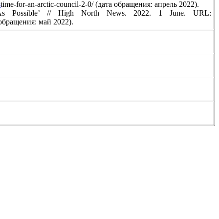
s
time-for-an-arctic-council-2-0/ (дата обращения: апрель 2022).
As Possible’ // High North News. 2022. 1 June. URL:
обращения: май 2022).