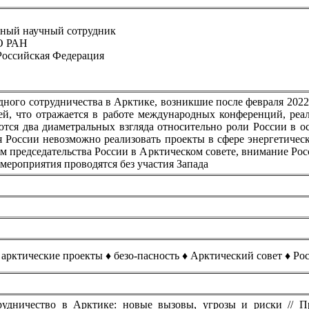
авный научный сотрудник
О РАН
 Российская Федерация
ного сотрудничества в Арктике, возникшие после февраля 2022
ей, что отражается в работе международных конференций, ре
ются два диаметральных взгляда относительно роли России в 
я России невозможно реализовать проекты в сфере энергетическ
ом председательства России в Арктическом cовете, внимание Ро
мероприятия проводятся без участия Запада
арктические проекты ♦ безо-пасность ♦ Арктический совет ♦ Ро
удничество в Арктике: новые вызовы, угрозы и риски // Пр