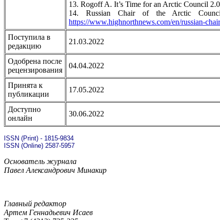
13. Rogoff A. It’s Time for an Arctic Council 2
14. Russian Chair of the Arctic Cou
https://www.highnorthnews.com/en/russian-chair
Поступила в
21.03.2022
редакцию
Одобрена после
04.04.2022
рецензирования
Принята к
17.05.2022
публикации
Доступно
30.06.2022
онлайн
ISSN (Print) - 1815-9834
ISSN (Online) 2587-5957
Основатель журнала
Павел Александрович Минакир
Главный редактор
Артем Геннадьевич Исаев