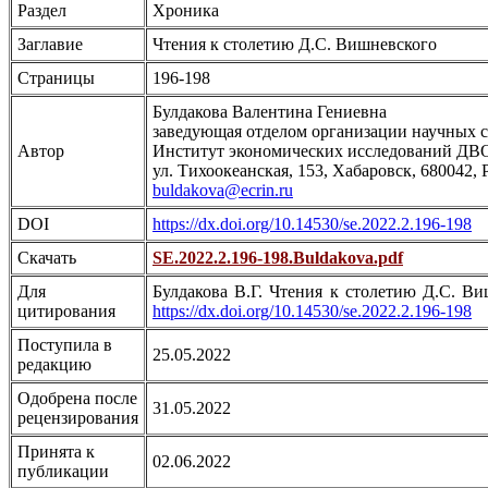
Раздел
Хроника
Заглавие
Чтения к столетию Д.С. Вишневского
Страницы
196-198
Булдакова Валентина Гениевна
заведующая отделом организации научных с
Автор
Институт экономических исследований ДВ
ул. Тихоокеанская, 153, Хабаровск, 680042,
buldakova@ecrin.ru
DOI
https://dx.doi.org/10.14530/se.2022.2.196-198
Скачать
SE.2022.2.196-198.Buldakova.pdf
Для
Булдакова В.Г. Чтения к столетию Д.С. Виш
цитирования
https://dx.doi.org/10.14530/se.2022.2.196-198
Поступила в
25.05.2022
редакцию
Одобрена после
31.05.2022
рецензирования
Принята к
02.06.2022
публикации