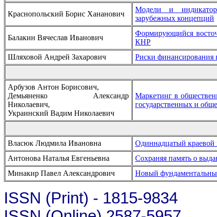
Модели и индикаторы
Краснопольский Борис Хананович
зарубежных концепций
Формирующийся восточ
Балакин Вячеслав Иванович
КНР
Шляховой Андрей Захарович
Риски финансирования 
Арбузов Антон Борисович,
Демьяненко Александр
Маркетинг в общественн
Николаевич,
государственных и общ
Украинский Вадим Николаевич
Власюк Людмила Ивановна
Одиннадцатый краевой 
Антонова Наталья Евгеньевна
Сохраняя память о выд
Минакир Павел Александрович
Новый фундаментальны
ISSN (Print) - 1815-9834
ISSN (Online) 2587-5957